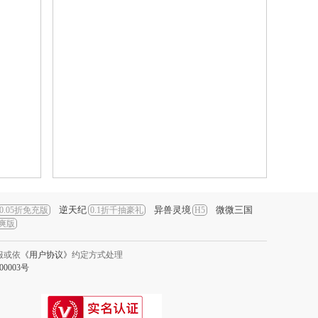
逆天纪
异兽灵境
微微三国
0.05折免充版
0.1折千抽豪礼
H5
爆爽版
服或依
《用户协议》
约定方式处理
000003号