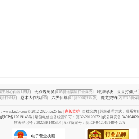
无双魏蜀吴
吃掉绿块
豆豆打僵尸
霸王雄心内置1折版
0.05折送满星打金爆充
忍术大作战
六界仙尊
魔龙契约
05折打金版
H5
0.1折2000狂欢版
内置3.5折
ku25.com © 2012-2025 Ku25 Inc |
家长监护
|
自律公约
| 纠纷处理方式：联系客
:
皖ICP备12019148号
| 增值电信业务经营许可：皖B2-20120072 | 皖公网安备
34010402
软著登记号：2022SR1405304 | APP备案号：皖ICP备12019148号-27A
电子营业执照