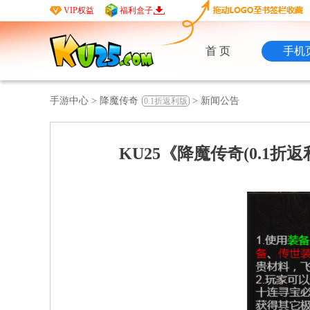
VIP权益
福利盒子
首 页
手机
手游中心
>
降魔传奇
>
新闻公告
0.1折返利版
KU25《降魔传奇(0.1