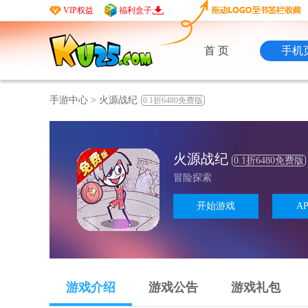
VIP权益
福利盒子
首 页
手机
手游中心
>
火源战纪
0.1折6480免费版
火源战纪
0.1折6480免费版
冒险探索
开始游戏
A
游戏介绍
游戏公告
游戏礼包