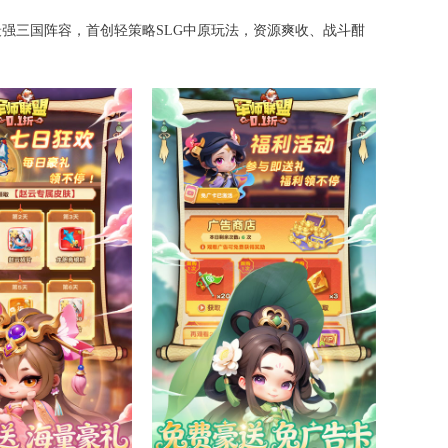
强三国阵容，首创轻策略SLG中原玩法，资源爽收、战斗酣