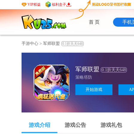
VIP权益
福利盒子
首 页
手机
手游中心
>
军师联盟
0.1折天天648
军师联盟
0.1折天天648
策略塔防
开始游戏
A
游戏介绍
游戏公告
游戏礼包