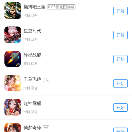
颤抖吧三国
0.05折龙图神威
开始
卡牌回合
星空时代
开始
卡牌回合
异星战舰
开始
冒险探索
千鸟飞绝
H5
开始
卡牌回合
超神觉醒
开始
卡牌回合
仙梦奇缘
H5
开始