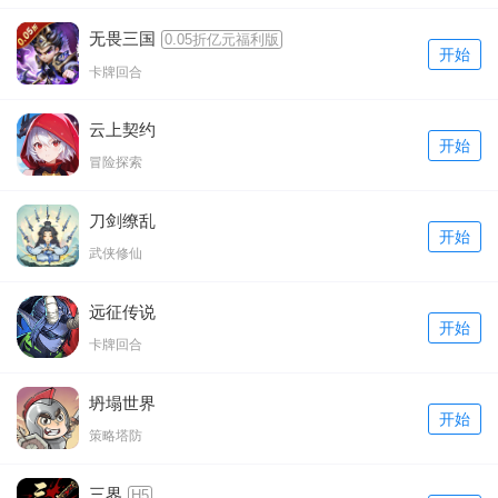
无畏三国
0.05折亿元福利版
开始
卡牌回合
云上契约
开始
冒险探索
刀剑缭乱
开始
武侠修仙
远征传说
开始
卡牌回合
坍塌世界
开始
策略塔防
三界
H5