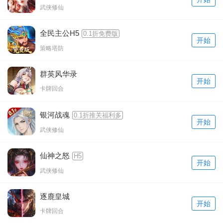
武侠修仙
全民主公H5
0.1折免费版
开始
策略塔防
群英风华录
开始
卡牌回合
银河战魂
0.1折推关福利多
开始
武侠修仙
仙神之怒
H5
开始
武侠修仙
逐鹿皇城
开始
卡牌回合