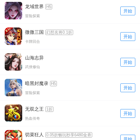
龙域世界
H5
开始
冒险探索
微微三国
幻想名将0.1折
开始
卡牌回合
山海志异
开始
武侠修仙
暗黑封魔录
H5
开始
冒险探索
无双之王
1折
开始
热血传奇
切菜狂人
0.05折畅玩秒享6480金劵
开始