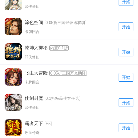
开始
武侠修仙
涂色空间
0.05折三国登录送将魂
开始
卡牌回合
乾坤大挪移
内置0.1折
开始
武侠修仙
飞虫大冒险
0.05折三国万充助阵
开始
卡牌回合
仗剑封魔
0.1折极品侠客任选
开始
武侠修仙
霸者天下
H5
开始
热血传奇