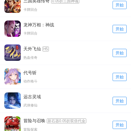
三国英雄传奇
0.05折三国神魂
开始
卡牌回合
龙神万相：神战
开始
卡牌回合
天外飞仙
H5
开始
热血传奇
代号斩
开始
动作格斗
远古灵域
开始
武侠修仙
冒险与召唤
新石器0.05折双倍代金
开始
冒险探索