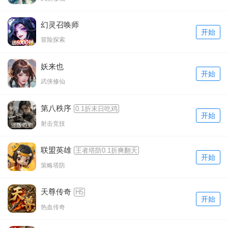
幻灵召唤师
开始
冒险探索
妖来也
开始
武侠修仙
第八秩序
0.1折末日吃鸡
开始
射击竞技
联盟英雄
王者塔防0.1折爽翻天
开始
策略塔防
天尊传奇
H5
开始
热血传奇