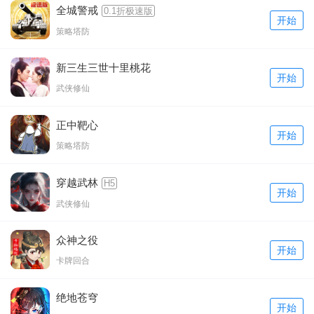
全城警戒
0.1折极速版
开始
策略塔防
新三生三世十里桃花
开始
武侠修仙
正中靶心
开始
策略塔防
穿越武林
H5
开始
武侠修仙
众神之役
开始
卡牌回合
绝地苍穹
开始