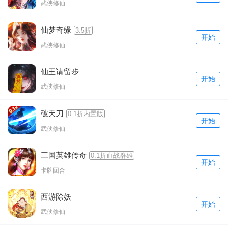
武侠修仙
仙梦奇缘
3.5折
开始
武侠修仙
仙王请留步
开始
武侠修仙
破天刀
0.1折内置版
开始
武侠修仙
三国英雄传奇
0.1折血战群雄
开始
卡牌回合
西游除妖
开始
武侠修仙