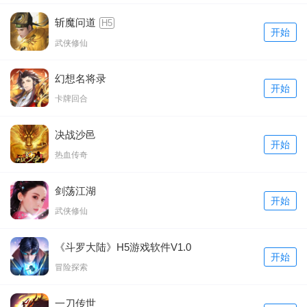
斩魔问道
H5
开始
武侠修仙
幻想名将录
开始
卡牌回合
决战沙邑
开始
热血传奇
剑荡江湖
开始
武侠修仙
《斗罗大陆》H5游戏软件V1.0
开始
冒险探索
一刀传世