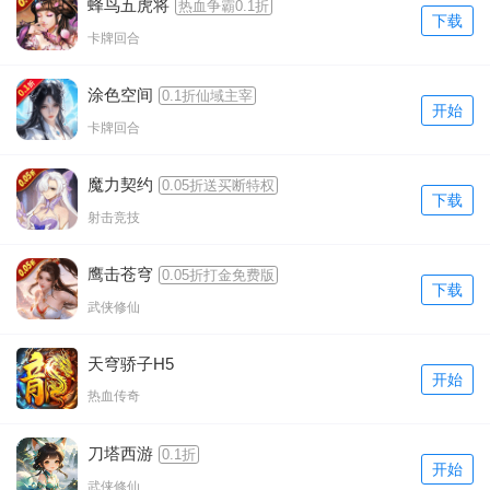
蜂鸟五虎将
热血争霸0.1折
下载
卡牌回合
涂色空间
0.1折仙域主宰
开始
卡牌回合
魔力契约
0.05折送买断特权
下载
射击竞技
鹰击苍穹
0.05折打金免费版
下载
武侠修仙
天穹骄子H5
开始
热血传奇
刀塔西游
0.1折
开始
武侠修仙