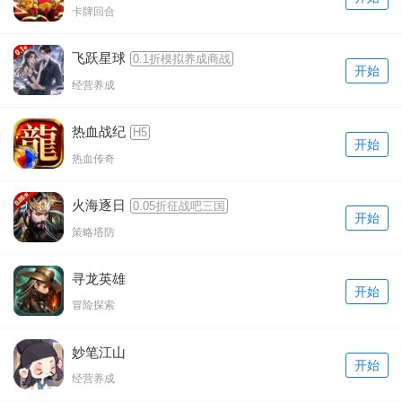
卡牌回合
飞跃星球
0.1折模拟养成商战
开始
经营养成
热血战纪
H5
开始
热血传奇
火海逐日
0.05折征战吧三国
开始
策略塔防
寻龙英雄
开始
冒险探索
妙笔江山
开始
经营养成