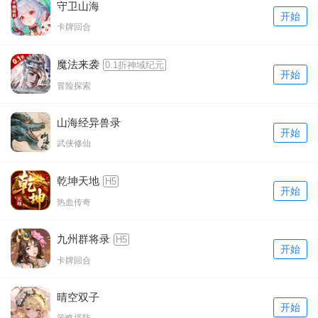
守卫山海
开始
卡牌回合
魔法来袭
0.1折神域纪元
开始
冒险探索
山海经异兽录
开始
武侠修仙
乾坤天地
H5
开始
热血传奇
九州群将录
H5
开始
卡牌回合
晴空双子
开始