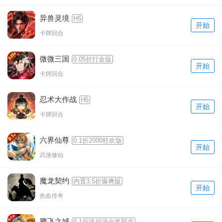
异兽灵境
H5
开始
卡牌回合
微微三国
0.05折打金版
开始
卡牌回合
忍术大作战
H5
开始
卡牌回合
六界仙尊
0.1折2000狂欢版
开始
武侠修仙
魔龙契约
内置3.5折爆爽版
开始
热血传奇
腾飞之城
0.1折送超强金将郭嘉