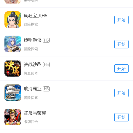
策略塔防
疯狂宝贝H5
开始
冒险探索
黎明游侠
H5
开始
冒险探索
决战沙邑
H5
开始
热血传奇
航海霸业
H5
开始
冒险探索
征服与荣耀
开始
卡牌回合