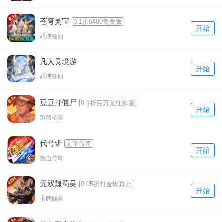
苍穹灵宝
0.1折6480免费版
开始
武侠修仙
凡人灵境游
开始
武侠修仙
豆豆打僵尸
0.1折百万充狂欢版
开始
策略塔防
代号斩
文字传奇
开始
热血传奇
无双魏蜀吴
0.05折打金爆真充
开始
卡牌回合