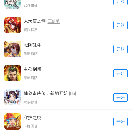
开始
武侠修仙
大天使之剑
三倍版
开始
冒险探索
城防乱斗
开始
策略塔防
主公别闹
开始
策略塔防
仙剑奇侠传：新的开始
H5
开始
武侠修仙
守护之境
开始
卡牌回合