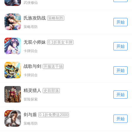
武侠修仙
氏族攻防战
策略制胜
开始
策略塔防
无双小师妹
0.1折美女卡牌
开始
卡牌回合
战歌与剑
开服送千抽
开始
卡牌回合
精灵猎人
史前部落
开始
冒险探索
剑与盾
0.1折免费送2000
开始
策略塔防