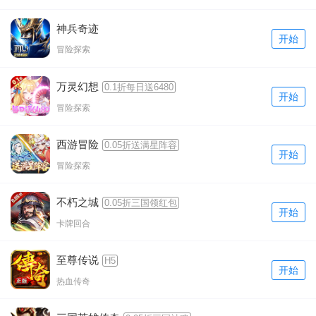
神兵奇迹
开始
冒险探索
万灵幻想
0.1折每日送6480
开始
冒险探索
西游冒险
0.05折送满星阵容
开始
冒险探索
不朽之城
0.05折三国领红包
开始
卡牌回合
至尊传说
H5
开始
热血传奇