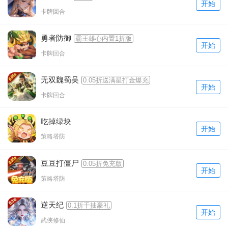
开始
卡牌回合
勇者防御
霸王雄心内置1折版
开始
卡牌回合
无双魏蜀吴
0.05折送满星打金爆充
开始
卡牌回合
吃掉绿块
开始
策略塔防
豆豆打僵尸
0.05折免充版
开始
策略塔防
逆天纪
0.1折千抽豪礼
开始
武侠修仙