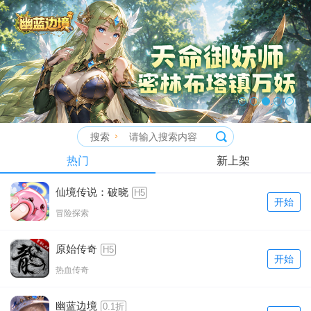
搜索
热门
新上架
仙境传说：破晓
H5
开始
冒险探索
原始传奇
H5
开始
热血传奇
幽蓝边境
0.1折