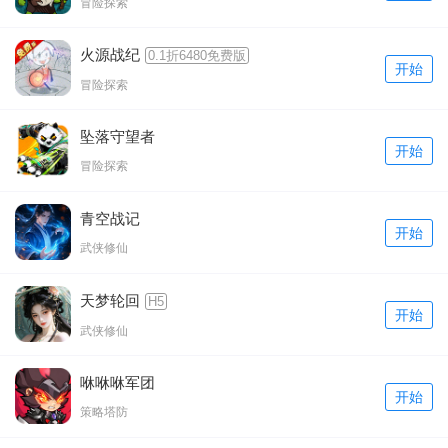
冒险探索
火源战纪
0.1折6480免费版
开始
冒险探索
坠落守望者
开始
冒险探索
青空战记
开始
武侠修仙
天梦轮回
H5
开始
武侠修仙
咻咻咻军团
开始
策略塔防