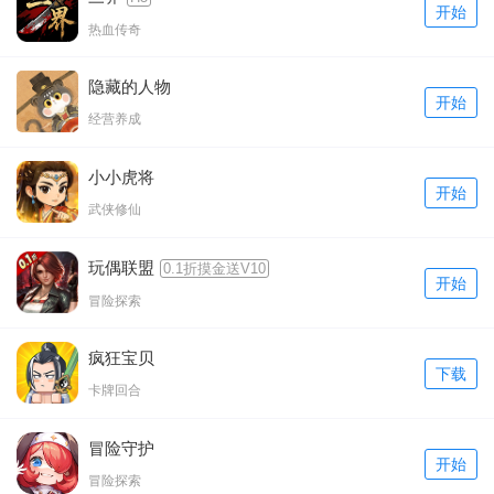
开始
热血传奇
隐藏的人物
开始
经营养成
小小虎将
开始
武侠修仙
玩偶联盟
0.1折摸金送V10
开始
冒险探索
疯狂宝贝
下载
卡牌回合
冒险守护
开始
冒险探索