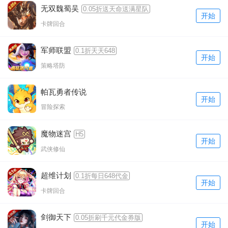
无双魏蜀吴
0.05折送天命送满星队
开始
卡牌回合
军师联盟
0.1折天天648
开始
策略塔防
帕瓦勇者传说
开始
冒险探索
魔物迷宫
H5
开始
武侠修仙
超维计划
0.1折每日648代金
开始
卡牌回合
剑御天下
0.05折刷千元代金券版
开始