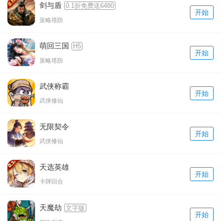
剑与盾
0.1折免费送6480
开始
策略塔防
萌回三国
H5
开始
策略塔防
武侠称霸
开始
武侠修仙
无限契令
开始
武侠修仙
天选英雄
开始
卡牌回合
天魔劫
文字版
开始