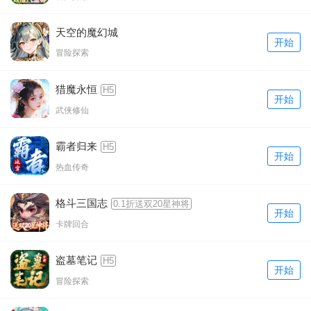
天空的魔幻城
开始
冒险探索
猎魔永恒
H5
开始
武侠修仙
霸者归来
H5
开始
热血传奇
格斗三国志
0.1折送双20星神将
开始
卡牌回合
盗墓笔记
H5
开始
冒险探索