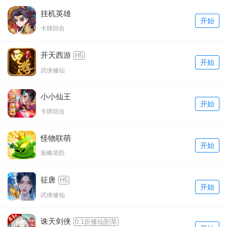
挂机英雄
开始
卡牌回合
开天西游
H5
开始
武侠修仙
小小仙王
开始
卡牌回合
怪物联萌
开始
策略塔防
征唐
H5
开始
武侠修仙
诛天剑侠
0.1折修仙割草