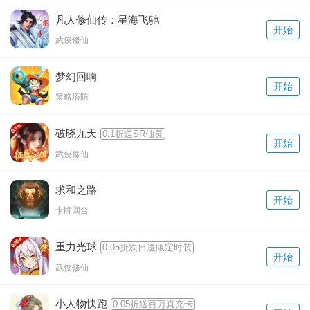
凡人修仙传：星海飞驰
开始
武侠修仙
梦幻回响
开始
策略塔防
破晓九天
0.1折送SR仙灵
开始
武侠修仙
求和之路
开始
卡牌回合
重力光球
0.05折次日送限定时装
开始
武侠修仙
小人物快跑
0.05折送百万真充卡