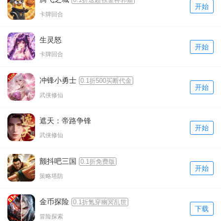
开始
卡牌回合
生灵怒
开始
卡牌回合
冲锋小勇士
0.1折500买断代金
开始
武侠修仙
遮天：帝路争锋
开始
武侠修仙
颤抖吧三国
0.1折免费版
开始
策略塔防
金币探险
0.1折氪穿幽冥乱世
下载
冒险探索