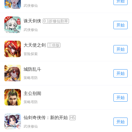
开始
武侠修仙
诛天剑侠
0.1折修仙割草
开始
武侠修仙
大天使之剑
三倍版
开始
冒险探索
城防乱斗
开始
策略塔防
主公别闹
开始
策略塔防
仙剑奇侠传：新的开始
H5
开始
武侠修仙