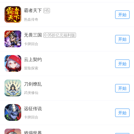
霸者天下
H5
开始
热血传奇
无畏三国
0.05折亿元福利版
开始
卡牌回合
云上契约
开始
冒险探索
刀剑缭乱
开始
武侠修仙
远征传说
开始
卡牌回合
坍塌世界