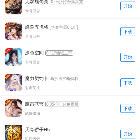
无双魏蜀吴
0.05折打金爆真充
开始
卡牌回合
蜂鸟五虎将
热血争霸0.1折
下载
卡牌回合
涂色空间
0.1折仙域主宰
开始
卡牌回合
魔力契约
0.05折送买断特权
下载
射击竞技
鹰击苍穹
0.05折打金免费版
下载
武侠修仙
天穹骄子H5
开始
热血传奇