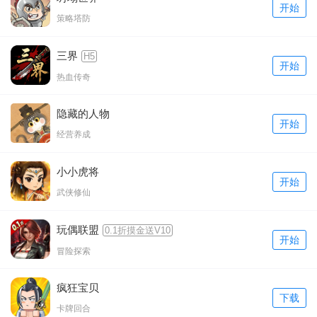
开始
策略塔防
三界
H5
开始
热血传奇
隐藏的人物
开始
经营养成
小小虎将
开始
武侠修仙
玩偶联盟
0.1折摸金送V10
开始
冒险探索
疯狂宝贝
下载
卡牌回合