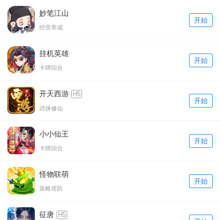
妙笔江山
开始
经营养成
挂机英雄
开始
卡牌回合
开天西游
H5
开始
武侠修仙
小小仙王
开始
卡牌回合
怪物联萌
开始
策略塔防
征唐
H5