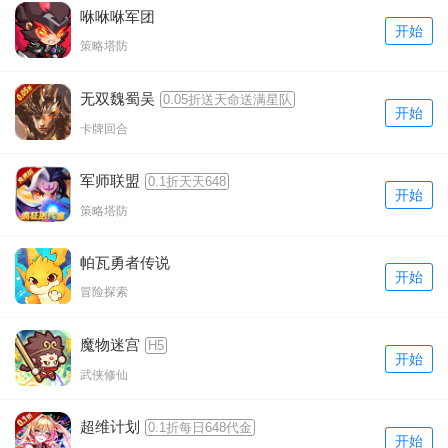
咻咻咻军团
开始
策略塔防
无双魏蜀吴
0.05折送天命送满星队
开始
卡牌回合
军师联盟
0.1折天天648
开始
策略塔防
帕瓦勇者传说
开始
冒险探索
魔物迷宫
H5
开始
武侠修仙
超维计划
0.1折每日648代金
开始