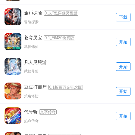
金币探险
0.1折氪穿幽冥乱世
下载
冒险探索
苍穹灵宝
0.1折6480免费版
开始
武侠修仙
凡人灵境游
开始
武侠修仙
豆豆打僵尸
0.1折百万充狂欢版
开始
策略塔防
代号斩
文字传奇
开始
热血传奇