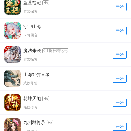
盗墓笔记
H5
开始
冒险探索
守卫山海
开始
卡牌回合
魔法来袭
0.1折神域纪元
开始
冒险探索
山海经异兽录
开始
武侠修仙
乾坤天地
H5
开始
热血传奇
九州群将录
H5
开始