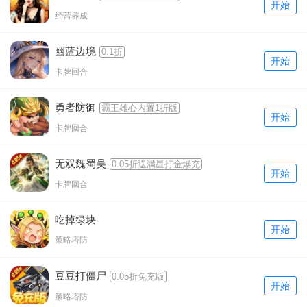
开始
经营养成
幽蓝边境
0.1折
开始
卡牌回合
勇者防御
霸王雄心内置1折版
开始
卡牌回合
无双魏蜀吴
0.05折送满星打金爆充
开始
卡牌回合
吃掉绿块
开始
策略塔防
豆豆打僵尸
0.05折免充版
开始
策略塔防