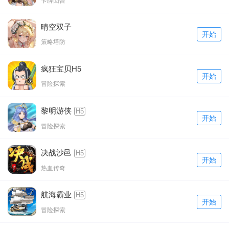
卡牌回合
晴空双子
开始
策略塔防
疯狂宝贝H5
开始
冒险探索
黎明游侠
H5
开始
冒险探索
决战沙邑
H5
开始
热血传奇
航海霸业
H5
开始
冒险探索