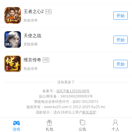
王者之心2
H5
开始
热血传奇
天使之战
开始
冒险探索
维京传奇
H5
开始
热血传奇
没有更多了
备案号：
皖ICP备12019148号
皖公网安备：34010402000003号
增值电信业务经营许可：皖B2-20120072
版权所有：www.ku25.com © 2012-2025 Ku25 Inc
适龄提示：适合18岁以上用户
家长监护
游戏
礼包
公告
个人