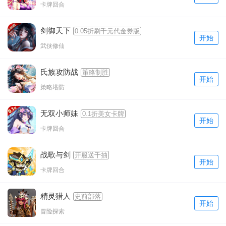
卡牌回合
剑御天下
0.05折刷千元代金券版
开始
武侠修仙
氏族攻防战
策略制胜
开始
策略塔防
无双小师妹
0.1折美女卡牌
开始
卡牌回合
战歌与剑
开服送千抽
开始
卡牌回合
精灵猎人
史前部落
开始
冒险探索