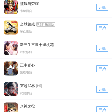
征服与荣耀
开始
卡牌回合
全城警戒
0.1折极速版
开始
策略塔防
新三生三世十里桃花
开始
武侠修仙
正中靶心
开始
策略塔防
穿越武林
H5
开始
武侠修仙
众神之役
开始