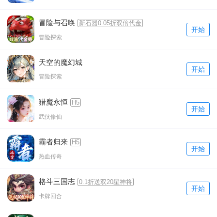
冒险与召唤
新石器0.05折双倍代金
开始
冒险探索
天空的魔幻城
开始
冒险探索
猎魔永恒
H5
开始
武侠修仙
霸者归来
H5
开始
热血传奇
格斗三国志
0.1折送双20星神将
开始
卡牌回合