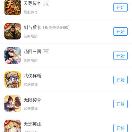
天尊传奇
H5
开始
热血传奇
剑与盾
0.1折免费送6480
开始
策略塔防
萌回三国
H5
开始
策略塔防
武侠称霸
开始
武侠修仙
无限契令
开始
武侠修仙
天选英雄
开始