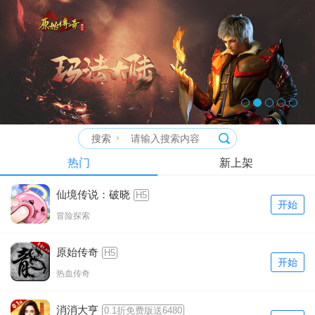
搜索
热门
新上架
仙境传说：破晓
H5
开始
冒险探索
原始传奇
H5
开始
热血传奇
消消大亨
0.1折免费版送6480