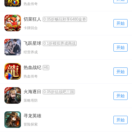
热血传奇
切菜狂人
0.05折畅玩秒享6480金劵
开始
卡牌回合
飞跃星球
0.1折模拟养成商战
开始
经营养成
热血战纪
H5
开始
热血传奇
火海逐日
0.05折征战吧三国
开始
策略塔防
寻龙英雄
开始
冒险探索