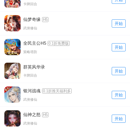
卡牌回合
仙梦奇缘
H5
开始
武侠修仙
全民主公H5
0.1折免费版
开始
策略塔防
群英风华录
开始
卡牌回合
银河战魂
0.1折推关福利多
开始
武侠修仙
仙神之怒
H5
开始
武侠修仙