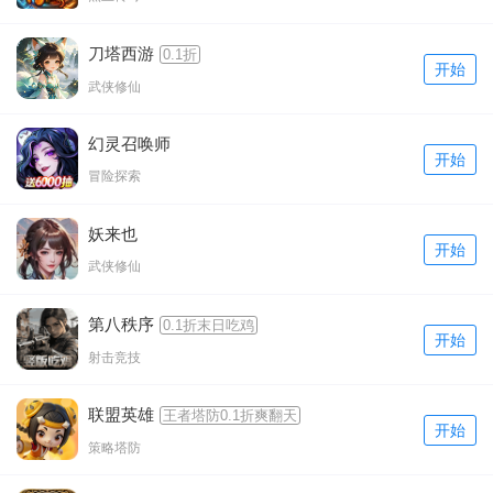
刀塔西游
0.1折
开始
武侠修仙
幻灵召唤师
开始
冒险探索
妖来也
开始
武侠修仙
第八秩序
0.1折末日吃鸡
开始
射击竞技
联盟英雄
王者塔防0.1折爽翻天
开始
策略塔防