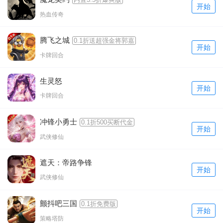
开始
热血传奇
腾飞之城
0.1折送超强金将郭嘉
开始
卡牌回合
生灵怒
开始
卡牌回合
冲锋小勇士
0.1折500买断代金
开始
武侠修仙
遮天：帝路争锋
开始
武侠修仙
颤抖吧三国
0.1折免费版
开始
策略塔防