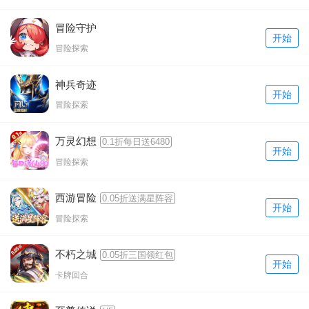
冒险守护
开始
冒险探索
神兵奇迹
开始
冒险探索
万灵幻想
0.1折每日送6480
开始
冒险探索
西游冒险
0.05折送满星阵容
开始
冒险探索
不朽之城
0.05折三国领红包
开始
卡牌回合