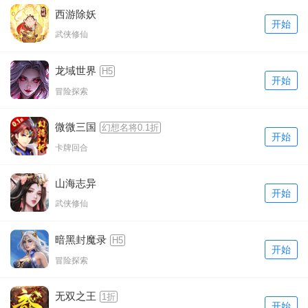
西游除妖
开始
武侠修仙
龙域世界
H5
开始
冒险探索
微微三国
幻想名将0.1折
开始
卡牌回合
山海志异
开始
武侠修仙
暗黑封魔录
H5
开始
冒险探索
无双之王
1折
开始