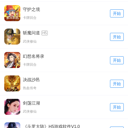
守护之境
开始
卡牌回合
斩魔问道
H5
开始
武侠修仙
幻想名将录
开始
卡牌回合
决战沙邑
开始
热血传奇
剑荡江湖
开始
武侠修仙
《斗罗大陆》H5游戏软件V1.0