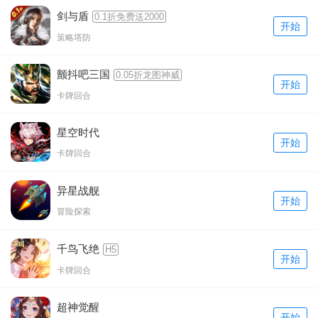
剑与盾
0.1折免费送2000
开始
策略塔防
颤抖吧三国
0.05折龙图神威
开始
卡牌回合
星空时代
开始
卡牌回合
异星战舰
开始
冒险探索
千鸟飞绝
H5
开始
卡牌回合
超神觉醒
开始