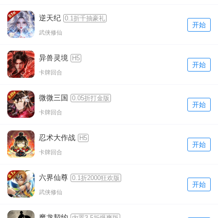
逆天纪
0.1折千抽豪礼
开始
武侠修仙
异兽灵境
H5
开始
卡牌回合
微微三国
0.05折打金版
开始
卡牌回合
忍术大作战
H5
开始
卡牌回合
六界仙尊
0.1折2000狂欢版
开始
武侠修仙
魔龙契约
内置3.5折爆爽版