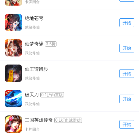
卡牌回合
绝地苍穹
开始
武侠修仙
仙梦奇缘
3.5折
开始
武侠修仙
仙王请留步
开始
武侠修仙
破天刀
0.1折内置版
开始
武侠修仙
三国英雄传奇
0.1折血战群雄
开始
卡牌回合