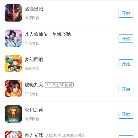
逐鹿皇城
开始
卡牌回合
凡人修仙传：星海飞驰
开始
武侠修仙
梦幻回响
开始
策略塔防
破晓九天
0.1折送SR仙灵
开始
武侠修仙
求和之路
开始
卡牌回合
重力光球
0.05折次日送限定时装