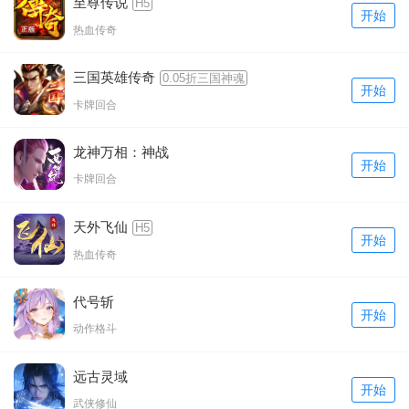
至尊传说
H5
开始
热血传奇
三国英雄传奇
0.05折三国神魂
开始
卡牌回合
龙神万相：神战
开始
卡牌回合
天外飞仙
H5
开始
热血传奇
代号斩
开始
动作格斗
远古灵域
开始
武侠修仙