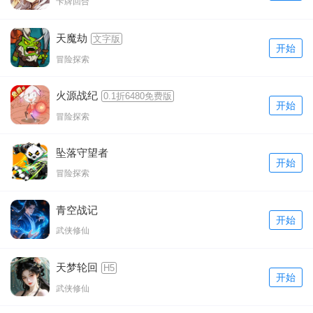
卡牌回合
天魔劫
文字版
开始
冒险探索
火源战纪
0.1折6480免费版
开始
冒险探索
坠落守望者
开始
冒险探索
青空战记
开始
武侠修仙
天梦轮回
H5
开始
武侠修仙