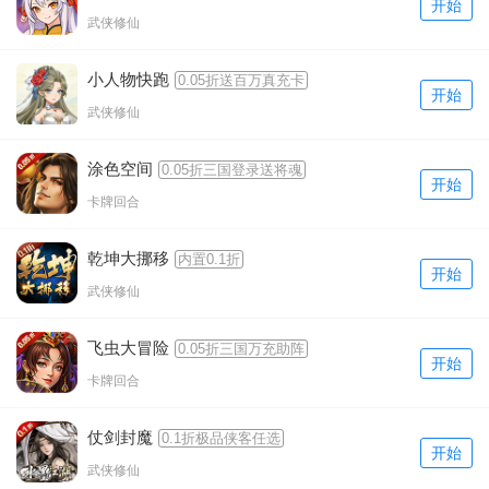
开始
武侠修仙
小人物快跑
0.05折送百万真充卡
开始
武侠修仙
涂色空间
0.05折三国登录送将魂
开始
卡牌回合
乾坤大挪移
内置0.1折
开始
武侠修仙
飞虫大冒险
0.05折三国万充助阵
开始
卡牌回合
仗剑封魔
0.1折极品侠客任选
开始
武侠修仙