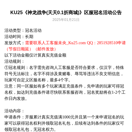
KU25《神龙战争(天天0.1折商城)》区服冠名活动公告
2025年01月21日
活动类型：冠名活动
活动时间：长期
发放方式：
需要联系人工客服未央_Ku25.com QQ：2851928510申请
（节假日顺延）（邮件发放）
以下活动金额仅计算真实充值金额
活动规则：
①冠名规则：名字需先咨询人工客服是否符合要求，仅汉字，特殊
符号无法标注，名字不得涉及黄赌毒、辱骂等违法不良文明信息，
玩家可自定义区服名称，最多4个字。
注意：同一区服如有多个玩家满足充值条件，先申请的玩家可得冠
名权，如达到充值条件请尽快联系客服咨询，冠名奖励将在1-2个工
作日内发放。
活动内容：
申请条件：开服累计真实充值满1000元并且第一个来申请冠名的玩
家可以获得冠名权利并领取冠名礼包，后续有达到条件的玩家仅可
领取冠名礼包，无冠名权力。