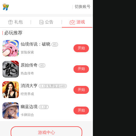
切换账号
礼包
公告
游戏
必玩推荐
仙境传说：破晓
H5
开始
冒险探索
原始传奇
H5
开始
热血传奇
消消大亨
0.1折免费版送6480
开始
经营养成
幽蓝边境
0.1折
开始
卡牌回合
游戏中心