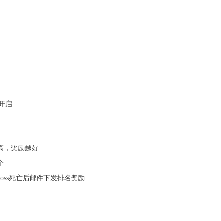
启
分开启
越高，奖励越好
个
oss死亡后邮件下发排名奖励