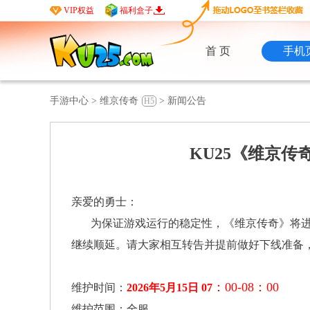
VIP权益
福利盒子
首 页
手机
手游中心
>
维京传奇
>
新闻公告
H5
KU25《维京传奇
亲爱的勇士：
为保证游戏运行的稳定性，《维京传奇》将
继续顺延。请大家相互转告并提前做好下线准备
：00-08：00
维护时间：
2026年5月15日 07
维护范围：全服