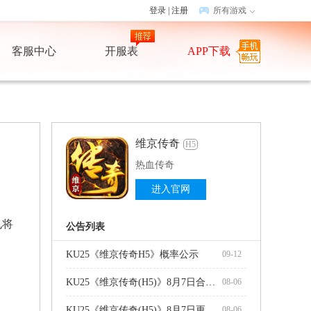
登录
|
注册
所有游戏
客服中心
开服表
APP下载
维京传奇
H5
热血传奇
进入官网
也将
公告列表
KU25《维京传奇H5》概率公示
09-12
KU25《维京传奇(H5)》8月7日合服公告
08-06
KU25《维京传奇(H5)》8月7日更新维护公告
08-06