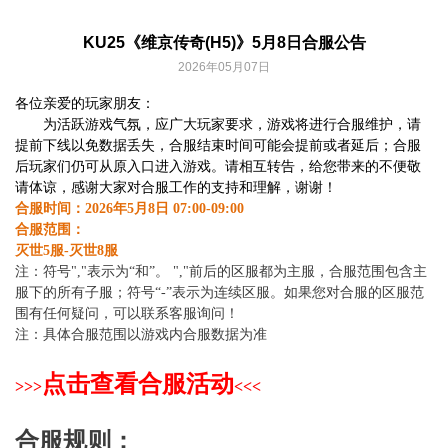
KU25《维京传奇(H5)》5月8日合服公告
2026年05月07日
各位亲爱的玩家朋友：
为活跃游戏气氛，应广大玩家要求，游戏将进行合服维护，请
提前下线以免数据丢失，合服结束时间可能会提前或者延后；合服
后玩家们仍可从原入口进入游戏。请相互转告，给您带来的不便敬
请体谅，感谢大家对合服工作的支持和理解，谢谢！
合服时间：2026年5月8日 07:00-09:00
合服范围：
灭世5服-灭世8服
注：符号","表示为“和”。 ","前后的区服都为主服，合服范围包含主
服下的所有子服；符号“-”表示为连续区服。如果您对合服的区服范
围有任何疑问，可以联系客服询问！
注：具体合服范围以游戏内合服数据为准
点击查看合服活动
>>>
<<<
合服规则：