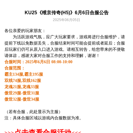
KU25《维京传奇(H5)》6月6日合服公告
2025年06月05日
各位亲爱的玩家朋友：
为活跃游戏气氛，应广大玩家要求，游戏将进行合服维护，请
提前下线以免数据丢失，合服结束时间可能会提前或者延后；合服
后玩家们仍可从原入口进入游戏。请相互转告，给您带来的不便敬
请体谅，感谢大家对合服工作的支持和理解，谢谢！
合服时间：2025年6月6日 08:00-10:00
合服范围：
霸主134服,霸主195服
双线74服,双线162服
龙魂21服,龙魂33服
傲世29服-傲世31服
傲世32服-傲世34服
（若有合服，此处显示为主服）
注：具体合服区域以游戏内合服数据为准。
点击查看合服活动