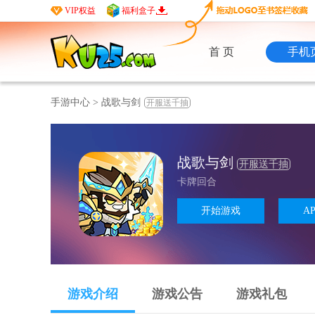
VIP权益
福利盒子
首 页
手机
手游中心
>
战歌与剑
开服送千抽
战歌与剑
开服送千抽
卡牌回合
开始游戏
A
游戏介绍
游戏公告
游戏礼包