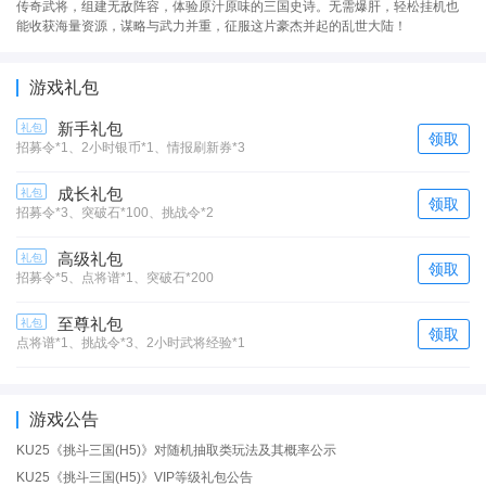
传奇武将，组建无敌阵容，体验原汁原味的三国史诗。无需爆肝，轻松挂机也
能收获海量资源，谋略与武力并重，征服这片豪杰并起的乱世大陆！
游戏礼包
新手礼包
礼包
领取
招募令*1、2小时银币*1、情报刷新券*3
成长礼包
礼包
领取
招募令*3、突破石*100、挑战令*2
高级礼包
礼包
领取
招募令*5、点将谱*1、突破石*200
至尊礼包
礼包
领取
点将谱*1、挑战令*3、2小时武将经验*1
游戏公告
KU25《挑斗三国(H5)》对随机抽取类玩法及其概率公示
KU25《挑斗三国(H5)》VIP等级礼包公告