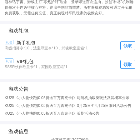
游神话宇宙。游戏主打“零氪护肝”理念，登录即送百次连抽，独创“种将”机制确
保每次十连必得核心神将，彻底告别非酋噩梦。所有养成资源皆可通过开宝箱
免费获取，无需任何充值，真正实现对平民玩家的极致友好。
游戏礼包
新手礼包
礼包
领取
高级招募令*10，法宝寻宝令*10，武魂欧皇宝箱*1
VIP礼包
礼包
领取
SSSR伙伴欧皇卡*1，家园欧皇宝箱*1
游戏公告
KU25《小人物快跑(0.05折送百万真充卡)》对随机抽取类玩法及其概率公示
KU25《小人物快跑(0.05折送百万真充卡)》3月25日至4月25日限时活动公告
KU25《小人物快跑(0.05折送百万真充卡)》长期活动公告
游戏信息