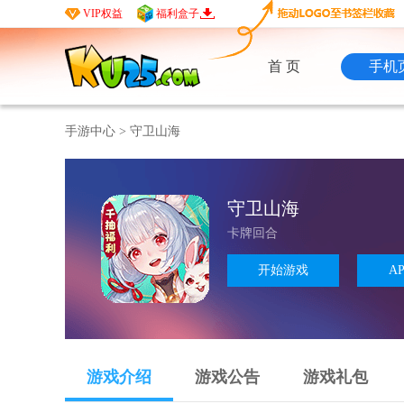
VIP权益
福利盒子
首 页
手机
手游中心
>
守卫山海
守卫山海
卡牌回合
开始游戏
A
游戏介绍
游戏公告
游戏礼包