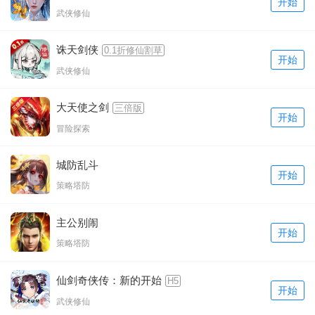
开始
武侠修仙
诛天剑侠
0.1折修仙割草
开始
武侠修仙
大天使之剑
三倍版
开始
冒险探索
城防乱斗
开始
策略塔防
主公别闹
开始
策略塔防
仙剑奇侠传：新的开始
H5
开始
武侠修仙