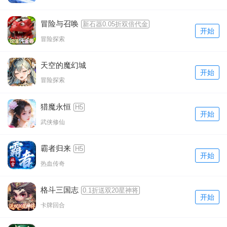
冒险与召唤
新石器0.05折双倍代金
开始
冒险探索
天空的魔幻城
开始
冒险探索
猎魔永恒
H5
开始
武侠修仙
霸者归来
H5
开始
热血传奇
格斗三国志
0.1折送双20星神将
开始
卡牌回合