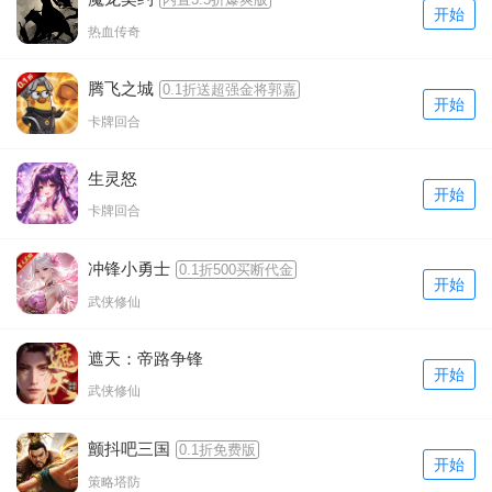
开始
热血传奇
腾飞之城
0.1折送超强金将郭嘉
开始
卡牌回合
生灵怒
开始
卡牌回合
冲锋小勇士
0.1折500买断代金
开始
武侠修仙
遮天：帝路争锋
开始
武侠修仙
颤抖吧三国
0.1折免费版
开始
策略塔防