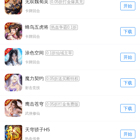
无双魏蜀吴
0.05折打金爆真充
开始
卡牌回合
蜂鸟五虎将
热血争霸0.1折
下载
卡牌回合
涂色空间
0.1折仙域主宰
开始
卡牌回合
魔力契约
0.05折送买断特权
下载
射击竞技
鹰击苍穹
0.05折打金免费版
下载
武侠修仙
天穹骄子H5
开始
热血传奇