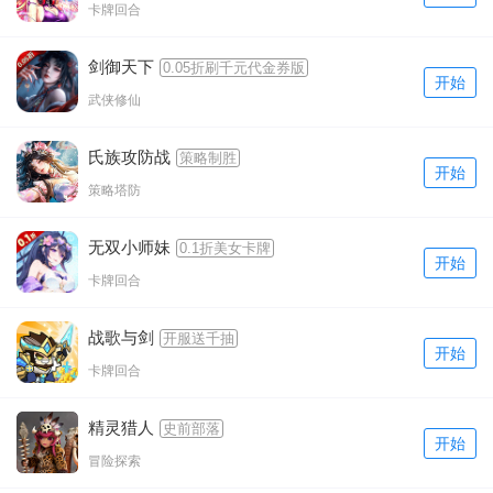
卡牌回合
剑御天下
0.05折刷千元代金券版
开始
武侠修仙
氏族攻防战
策略制胜
开始
策略塔防
无双小师妹
0.1折美女卡牌
开始
卡牌回合
战歌与剑
开服送千抽
开始
卡牌回合
精灵猎人
史前部落
开始
冒险探索