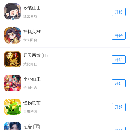
妙笔江山
开始
经营养成
挂机英雄
开始
卡牌回合
开天西游
H5
开始
武侠修仙
小小仙王
开始
卡牌回合
怪物联萌
开始
策略塔防
征唐
H5