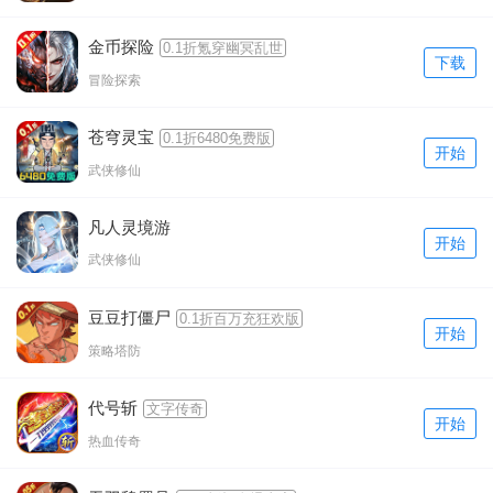
金币探险
0.1折氪穿幽冥乱世
下载
冒险探索
苍穹灵宝
0.1折6480免费版
开始
武侠修仙
凡人灵境游
开始
武侠修仙
豆豆打僵尸
0.1折百万充狂欢版
开始
策略塔防
代号斩
文字传奇
开始
热血传奇