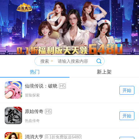
搜索
热门
新上架
仙境传说：破晓
H5
开始
冒险探索
原始传奇
H5
开始
热血传奇
消消大亨
0.1折免费版送6480