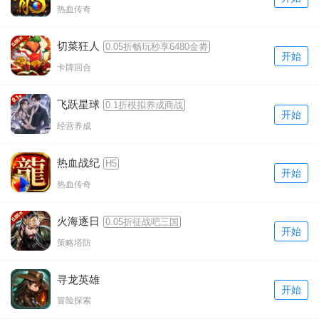
热血传奇
切菜狂人
0.05折畅玩秒享6480金劵
开始
卡牌回合
飞跃星球
0.1折模拟养成商战
开始
经营养成
热血战纪
H5
开始
热血传奇
火海逐日
0.05折征战吧三国
开始
策略塔防
寻龙英雄
开始
冒险探索