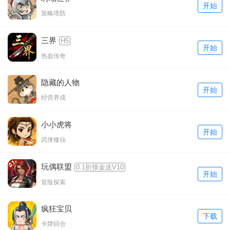
开始
策略塔防
三界
H5
开始
热血传奇
隐藏的人物
开始
经营养成
小小虎将
开始
武侠修仙
玩偶联盟
0.1折摸金送V10
开始
冒险探索
疯狂宝贝
下载
卡牌回合