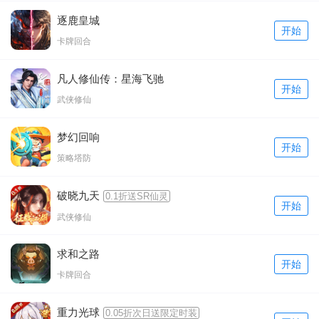
逐鹿皇城
开始
卡牌回合
凡人修仙传：星海飞驰
开始
武侠修仙
梦幻回响
开始
策略塔防
破晓九天
0.1折送SR仙灵
开始
武侠修仙
求和之路
开始
卡牌回合
重力光球
0.05折次日送限定时装