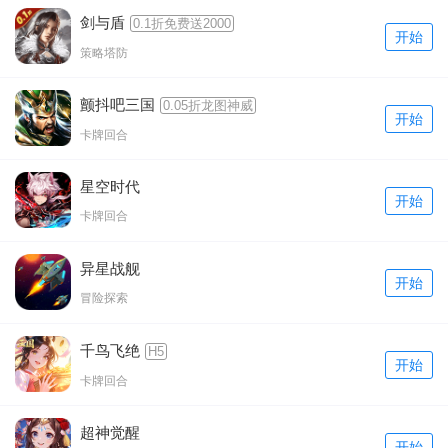
剑与盾
0.1折免费送2000
开始
策略塔防
颤抖吧三国
0.05折龙图神威
开始
卡牌回合
星空时代
开始
卡牌回合
异星战舰
开始
冒险探索
千鸟飞绝
H5
开始
卡牌回合
超神觉醒
开始