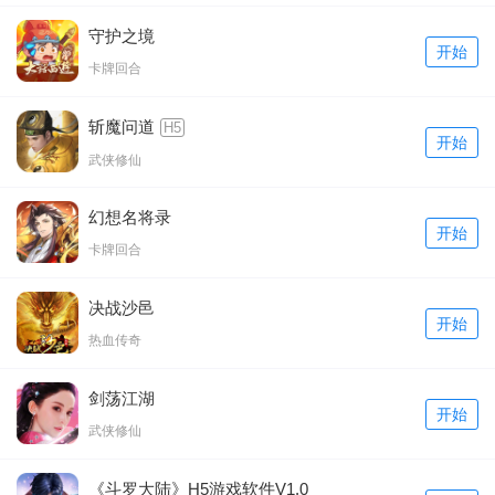
守护之境
开始
卡牌回合
斩魔问道
H5
开始
武侠修仙
幻想名将录
开始
卡牌回合
决战沙邑
开始
热血传奇
剑荡江湖
开始
武侠修仙
《斗罗大陆》H5游戏软件V1.0