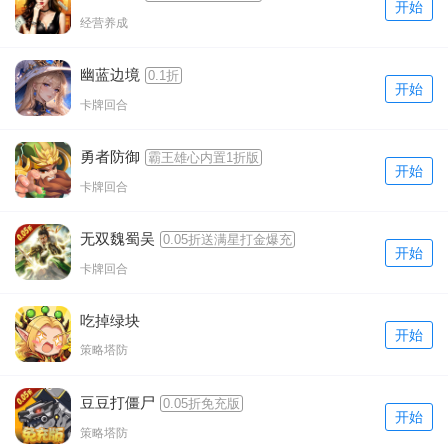
开始
经营养成
幽蓝边境
0.1折
开始
卡牌回合
勇者防御
霸王雄心内置1折版
开始
卡牌回合
无双魏蜀吴
0.05折送满星打金爆充
开始
卡牌回合
吃掉绿块
开始
策略塔防
豆豆打僵尸
0.05折免充版
开始
策略塔防