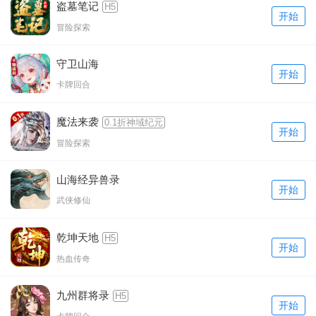
盗墓笔记
H5
开始
冒险探索
守卫山海
开始
卡牌回合
魔法来袭
0.1折神域纪元
开始
冒险探索
山海经异兽录
开始
武侠修仙
乾坤天地
H5
开始
热血传奇
九州群将录
H5
开始