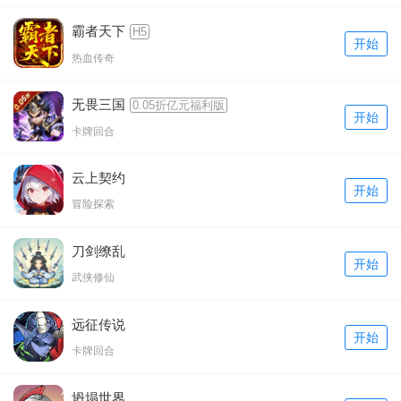
霸者天下
H5
开始
热血传奇
无畏三国
0.05折亿元福利版
开始
卡牌回合
云上契约
开始
冒险探索
刀剑缭乱
开始
武侠修仙
远征传说
开始
卡牌回合
坍塌世界