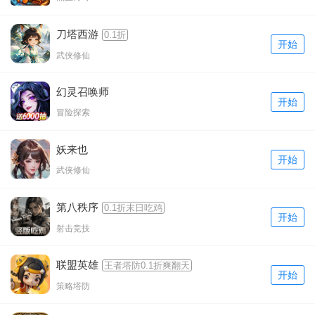
刀塔西游
0.1折
开始
武侠修仙
幻灵召唤师
开始
冒险探索
妖来也
开始
武侠修仙
第八秩序
0.1折末日吃鸡
开始
射击竞技
联盟英雄
王者塔防0.1折爽翻天
开始
策略塔防