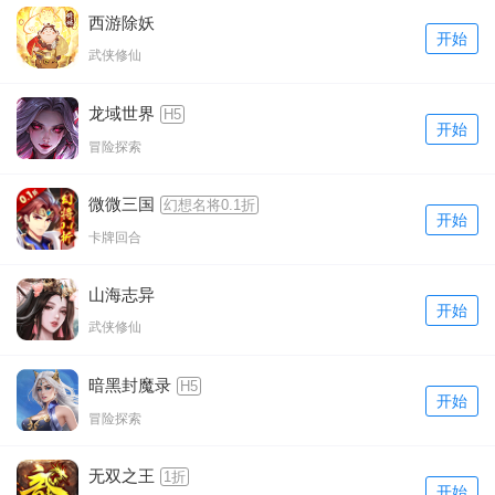
西游除妖
开始
武侠修仙
龙域世界
H5
开始
冒险探索
微微三国
幻想名将0.1折
开始
卡牌回合
山海志异
开始
武侠修仙
暗黑封魔录
H5
开始
冒险探索
无双之王
1折
开始