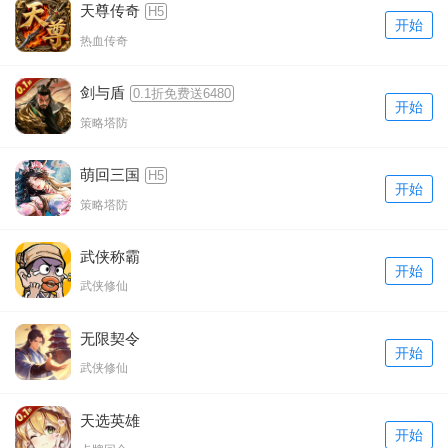
天尊传奇
H5
开始
热血传奇
剑与盾
0.1折免费送6480
开始
策略塔防
萌回三国
H5
开始
策略塔防
武侠称霸
开始
武侠修仙
无限契令
开始
武侠修仙
天选英雄
开始