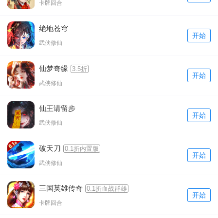
卡牌回合
绝地苍穹
开始
武侠修仙
仙梦奇缘
3.5折
开始
武侠修仙
仙王请留步
开始
武侠修仙
破天刀
0.1折内置版
开始
武侠修仙
三国英雄传奇
0.1折血战群雄
开始
卡牌回合