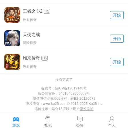
王者之心2
H5
开始
热血传奇
天使之战
开始
冒险探索
维京传奇
H5
开始
热血传奇
没有更多了
备案号：
皖ICP备12019148号
皖公网安备：34010402000003号
增值电信业务经营许可：皖B2-20120072
版权所有：www.ku25.com © 2012-2025 Ku25 Inc
适龄提示：适合18岁以上用户
家长监护
游戏
礼包
公告
个人