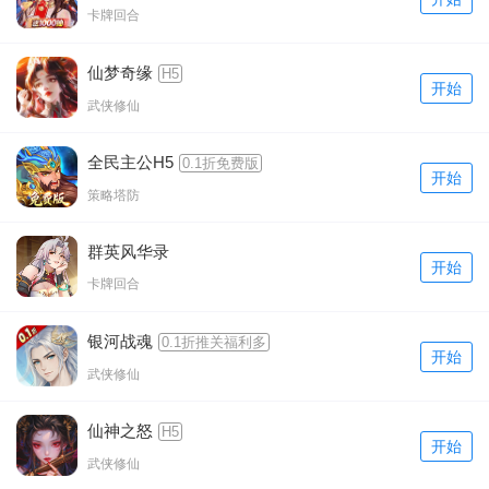
卡牌回合
仙梦奇缘
H5
开始
武侠修仙
全民主公H5
0.1折免费版
开始
策略塔防
群英风华录
开始
卡牌回合
银河战魂
0.1折推关福利多
开始
武侠修仙
仙神之怒
H5
开始
武侠修仙