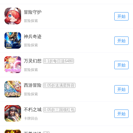
冒险守护
开始
冒险探索
神兵奇迹
开始
冒险探索
万灵幻想
0.1折每日送6480
开始
冒险探索
西游冒险
0.05折送满星阵容
开始
冒险探索
不朽之城
0.05折三国领红包
开始
卡牌回合