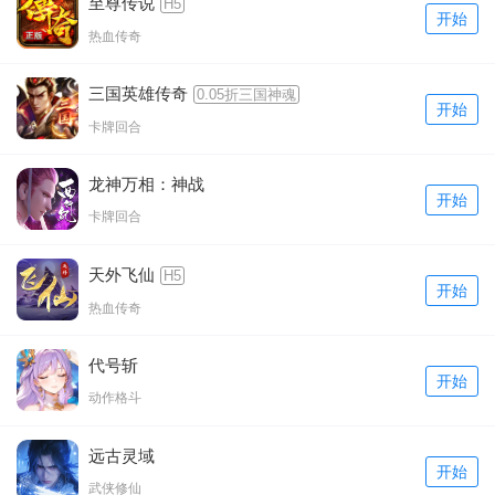
至尊传说
H5
开始
热血传奇
三国英雄传奇
0.05折三国神魂
开始
卡牌回合
龙神万相：神战
开始
卡牌回合
天外飞仙
H5
开始
热血传奇
代号斩
开始
动作格斗
远古灵域
开始
武侠修仙