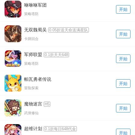
咻咻咻军团
开始
策略塔防
无双魏蜀吴
0.05折送天命送满星队
开始
卡牌回合
军师联盟
0.1折天天648
开始
策略塔防
帕瓦勇者传说
开始
冒险探索
魔物迷宫
H5
开始
武侠修仙
超维计划
0.1折每日648代金
开始