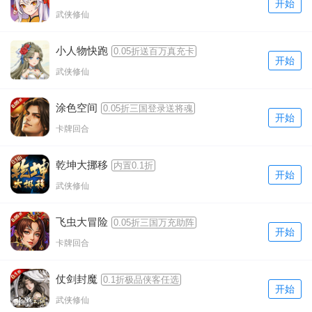
开始
武侠修仙
小人物快跑
0.05折送百万真充卡
开始
武侠修仙
涂色空间
0.05折三国登录送将魂
开始
卡牌回合
乾坤大挪移
内置0.1折
开始
武侠修仙
飞虫大冒险
0.05折三国万充助阵
开始
卡牌回合
仗剑封魔
0.1折极品侠客任选
开始
武侠修仙