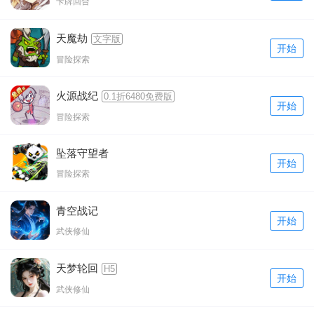
卡牌回合
天魔劫
文字版
开始
冒险探索
火源战纪
0.1折6480免费版
开始
冒险探索
坠落守望者
开始
冒险探索
青空战记
开始
武侠修仙
天梦轮回
H5
开始
武侠修仙