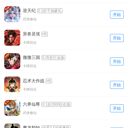
逆天纪
0.1折千抽豪礼
开始
武侠修仙
异兽灵境
H5
开始
卡牌回合
微微三国
0.05折打金版
开始
卡牌回合
忍术大作战
H5
开始
卡牌回合
六界仙尊
0.1折2000狂欢版
开始
武侠修仙
魔龙契约
内置3.5折爆爽版