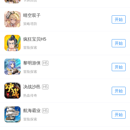
卡牌回合
晴空双子
开始
策略塔防
疯狂宝贝H5
开始
冒险探索
黎明游侠
H5
开始
冒险探索
决战沙邑
H5
开始
热血传奇
航海霸业
H5
开始
冒险探索