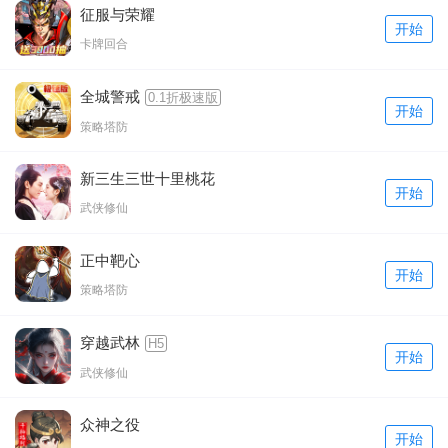
征服与荣耀
开始
卡牌回合
全城警戒
0.1折极速版
开始
策略塔防
新三生三世十里桃花
开始
武侠修仙
正中靶心
开始
策略塔防
穿越武林
H5
开始
武侠修仙
众神之役
开始